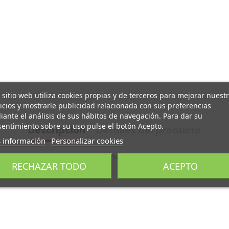
 sitio web utiliza cookies propias y de terceros para mejorar nuest
icios y mostrarle publicidad relacionada con sus preferencias
ante el análisis de sus hábitos de navegación. Para dar su
entimiento sobre su uso pulse el botón Acepto.
Descripción
Detalles del producto
 información
Personalizar cookies
léctricos y mini quads 49cc como el ROAN ECO.
RECHAZAR TODO
ACEPTO