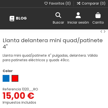
Favoritos (
0
)
Comparar (
0
)
BLOG
Buscar
Iniciar sesión
Carrito
Llanta delantera mini quad/patinete
4"
Llanta mini quad/patinete 4" pulgadas, delantera. Válida
para patinetes eléctricos y quads 49cc.
Color
Azul
Rojo
Referencia
1320__RO
15,00 €
Impuestos incluidos