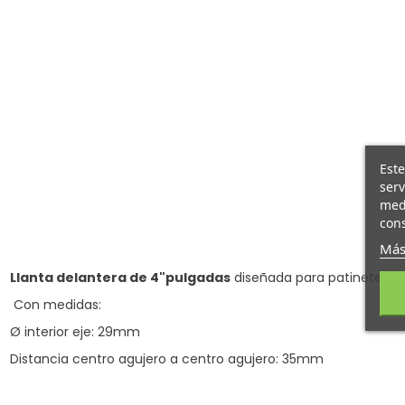
Este
serv
medi
cons
Más
Llanta delantera de 4"pulgadas
diseñada para patinetes e
Con medidas:
Ø interior eje: 29mm
Distancia centro agujero a centro agujero: 35mm