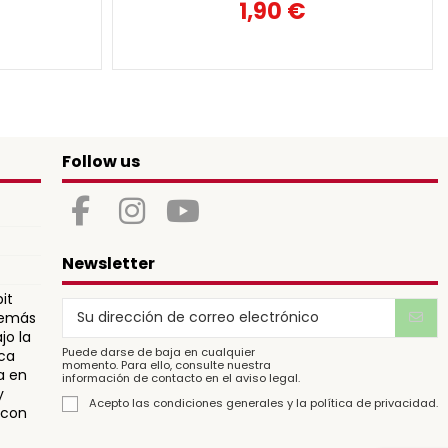
1,90 €
Follow us
Newsletter
it
 demás
jo la
Puede darse de baja en cualquier
ca
momento. Para ello, consulte nuestra
a en
información de contacto en el aviso legal.
y
Acepto las
condiciones generales
y
la política de privacidad.
 con