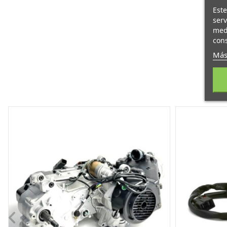
Este
serv
medi
cons
Más