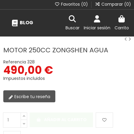
Favoritos (
0
)
Comparar (
0
)
BLOG
Buscar
Iniciar sesión
Carrito
MOTOR 250CC ZONGSHEN AGUA
Referencia
328
490,00 €
Impuestos incluidos
Escribe tu reseña
AÑADIR AL CARRITO