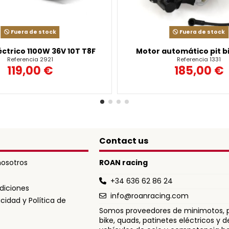
Fuera de stock
Fuera de stock
éctrico 1100W 36V 10T T8F
Motor automático pit b
Referencia
2921
Referencia
1331
119,00 €
185,00 €
Contact us
osotros
ROAN racing
+34 636 62 86 24
diciones
info@roanracing.com
acidad y Política de
Somos proveedores de minimotos, p
bike, quads, patinetes eléctricos y