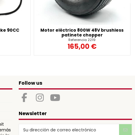
ike 90CC
Motor eléctrico 800W 48V brushless
patinete chopper
Referencia
2219
165,00 €
Follow us
Newsletter
it
 demás