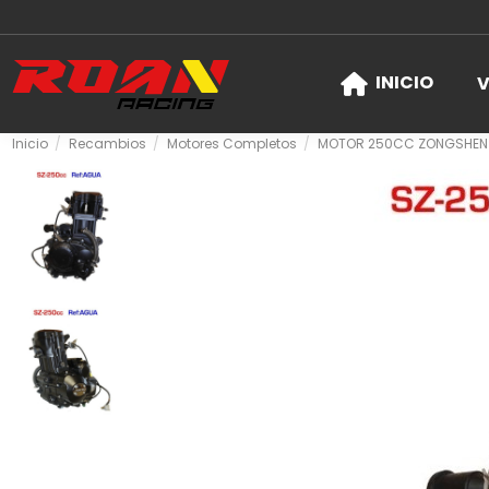
INICIO
V
Inicio
Recambios
Motores Completos
MOTOR 250CC ZONGSHEN