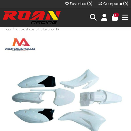
Favoritos (
0
)
Comparar (
0
)
0
Inicio
Kit plásticos pit bike tipo TTR