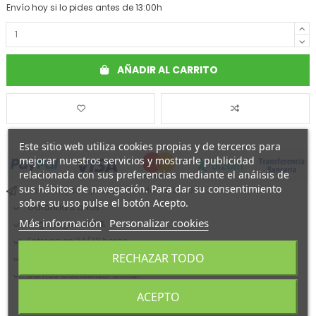
Envío hoy si lo pides antes de 13:00h
AÑADIR AL CARRITO
Este sitio web utiliza cookies propias y de terceros para
mejorar nuestros servicios y mostrarle publicidad
relacionada con sus preferencias mediante el análisis de
sus hábitos de navegación. Para dar su consentimiento
Envío hoy si lo pides antes de las 13:00h
sobre su uso pulse el botón Acepto.
Garantía 3 años
Más información
Personalizar cookies
Pago seguro 100%
Entrega en 24/72 horas
RECHAZAR TODO
Financiamos tu compra
Somos distribuidor oficial
ACEPTO