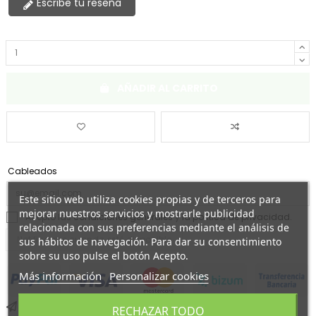
Escribe tu reseña
AÑADIR AL CARRITO
Cableados
Este sitio web utiliza cookies propias y de terceros para
mejorar nuestros servicios y mostrarle publicidad
Acepto las
condiciones generales
y
la política de privacidad.
relacionada con sus preferencias mediante el análisis de
sus hábitos de navegación. Para dar su consentimiento
sobre su uso pulse el botón Acepto.
Más información
Personalizar cookies
Envío hoy si lo pides antes de las 13:00h
RECHAZAR TODO