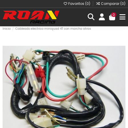
Favoritos (
0
)
Comparar (
0
)
0
Inicio
Cableado electrico miniquad 4T con marcha atras