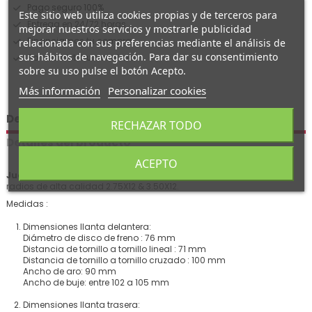
Pago seguro 100%
Este sitio web utiliza cookies propias y de terceros para
Entrega en 24/72 horas
mejorar nuestros servicios y mostrarle publicidad
Financiamos tu compra
relacionada con sus preferencias mediante el análisis de
sus hábitos de navegación. Para dar su consentimiento
Somos distribuidor oficial
sobre su uso pulse el botón Acepto.
Más información
Personalizar cookies
Descripción
RECHAZAR TODO
Detalles del producto
ACEPTO
Juego llanta supermotard de aleación para pit bike
con 5
radios de alta calidad 2.75X12 & 3.50X12.
Medidas :
Dimensiones llanta delantera:
Diámetro de disco de freno : 76 mm
Distancia de tornillo a tornillo lineal : 71 mm
Distancia de tornillo a tornillo cruzado : 100 mm
Ancho de aro: 90 mm
Ancho de buje: entre 102 a 105 mm
Dimensiones llanta trasera: