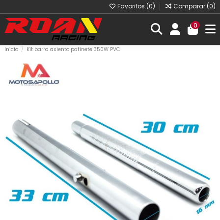
Favoritos (
0
)
Comparar (
0
)
0
Inicio
Kit barra asiento patinete 350W PVC